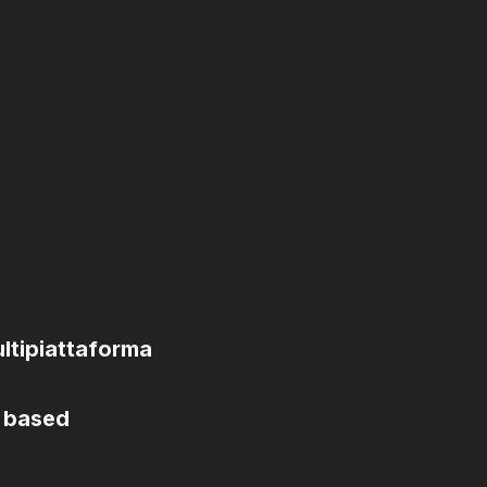
ultipiattaforma
b based