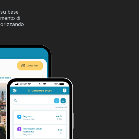
 su base
amento di
egorizzando