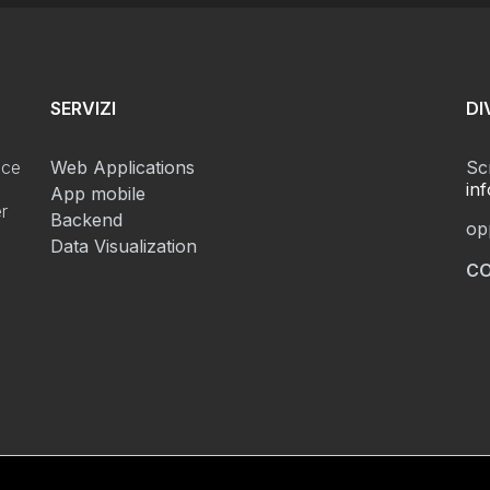
SERVIZI
DI
sce
Web Applications
Scr
in
App mobile
er
Backend
op
Data Visualization
CO