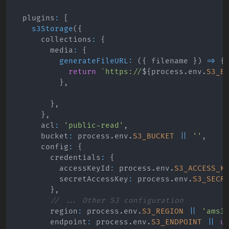
  plugins
:
[
s3Storage
(
{
      collections
:
{
        media
:
{
generateFileURL
:
(
{
 filename 
}
)
=>
{
return
`
https://
${
process
.
env
.
S3_B
}
,
}
,
}
,
      acl
:
'public-read'
,
      bucket
:
 process
.
env
.
S3_BUCKET
||
''
,
      config
:
{
        credentials
:
{
          accessKeyId
:
 process
.
env
.
S3_ACCESS_K
          secretAccessKey
:
 process
.
env
.
S3_SECR
}
,
// ... Other S3 configuration
        region
:
 process
.
env
.
S3_REGION
||
'ams3
        endpoint
:
 process
.
env
.
S3_ENDPOINT
||
u