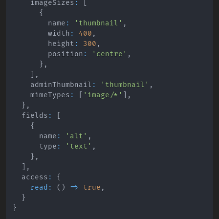
    imageSizes
:
[
{
        name
:
'thumbnail'
,
        width
:
400
,
        height
:
300
,
        position
:
'centre'
,
}
,
]
,
    adminThumbnail
:
'thumbnail'
,
    mimeTypes
:
[
'image/*'
]
,
}
,
  fields
:
[
{
      name
:
'alt'
,
      type
:
'text'
,
}
,
]
,
  access
:
{
read
:
(
)
=>
true
,
}
}