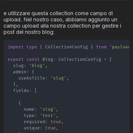
e utilizzare questa collection come campo di
upload. Nel nostro caso, abbiamo aggiunto un
campo upload alla nostra collection per gestire i
post del nostro blog:
import
type
{
CollectionConfig
}
from
'payload
export
const
Blog
:
CollectionConfig
=
{
  slug
:
'blog'
,
  admin
:
{
    useAsTitle
:
'slug'
,
}
,
  fields
:
[
{
      name
:
'slug'
,
      type
:
'text'
,
      required
:
true
,
      unique
:
true
,