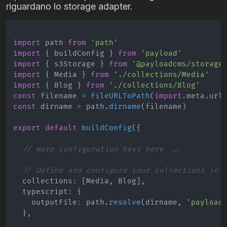
riguardano lo storage adapter.
import
path
from
'path'
import
{
 buildConfig 
}
from
'payload'
import
{
 s3Storage 
}
from
'@payloadcms/storage
import
{
Media
}
from
'./collections/Media'
import
{
Blog
}
from
'./collections/Blog'
const
 filename 
=
fileURLToPath
(
import
.
meta
.
url
const
 dirname 
=
 path
.
dirname
(
filename
)
export
default
buildConfig
(
{
// more configuration keys here ...
// Define and configure your collections in 
  collections
:
[
Media
,
Blog
]
,
  typescript
:
{
    outputFile
:
 path
.
resolve
(
dirname
,
'payload
}
,