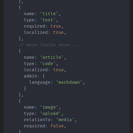
}
,
{
      name
:
'title'
,
      type
:
'text'
,
      required
:
true
,
      localized
:
true
,
}
,
// more fields here....
{
      name
:
'article'
,
      type
:
'code'
,
      localized
:
true
,
      admin
:
{
        language
:
'markdown'
,
}
}
,
{
      name
:
'image'
,
      type
:
'upload'
,
      relationTo
:
'media'
,
      required
:
false
,
}
,