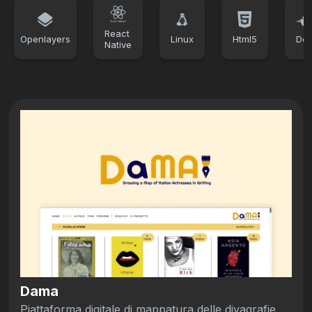
React
Openlayers
Linux
Html5
Doc
Native
Dama
Piattaforma digitale di mappatura delle divagrafie