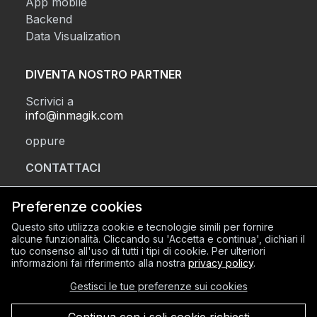
App mobile
Backend
Data Visualization
DIVENTA NOSTRO PARTNER
Scrivici a
info@inmagik.com
oppure
CONTATTACI
Preferenze cookies
SEDE LEGALE
Questo sito utilizza cookie e tecnologie simili per fornire
alcune funzionalità. Cliccando su 'Accetta e continua', dichiari il
Via Sant’Orsola 2, BG (24122)
tuo consenso all'uso di tutti i tipi di cookie. Per ulteriori
SEDE OPERATIVA
informazioni fai riferimento alla nostra
privacy policy
.
Via Mazzini 8, BG (24128)
Gestisci le tue preferenze sui cookies
C.F. e P.IVA 03934600168
REA BG-420856