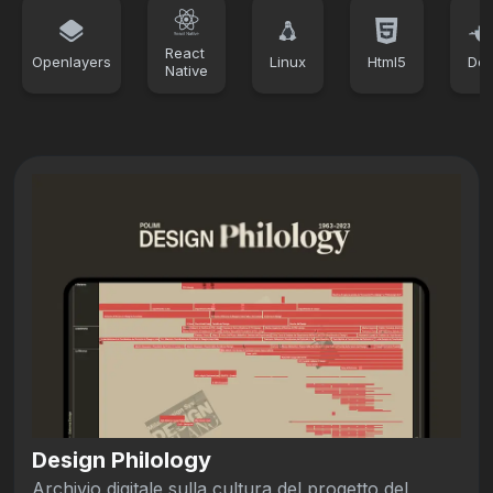
React
Openlayers
Linux
Html5
Doc
Native
Design Philology
Archivio digitale sulla cultura del progetto del