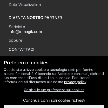
Data Visualization
DIVENTA NOSTRO PARTNER
Scrivici a
info@inmagik.com
oppure
CONTATTACI
Preferenze cookies
SEDE LEGALE
Questo sito utilizza cookie e tecnologie simili per fornire
alcune funzionalità. Cliccando su 'Accetta e continua', dichiari il
Via Sant’Orsola 2, BG (24122)
tuo consenso all'uso di tutti i tipi di cookie. Per ulteriori
SEDE OPERATIVA
informazioni fai riferimento alla nostra
privacy policy
.
Via Mazzini 8, BG (24128)
Gestisci le tue preferenze sui cookies
C.F. e P.IVA 03934600168
REA BG-420856
Continua con i soli cookie richiesti
Privacy Policy