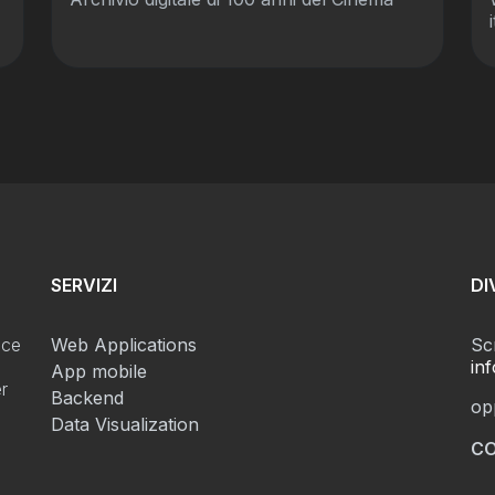
SERVIZI
DI
sce
Web Applications
Scr
in
App mobile
er
Backend
op
Data Visualization
CO