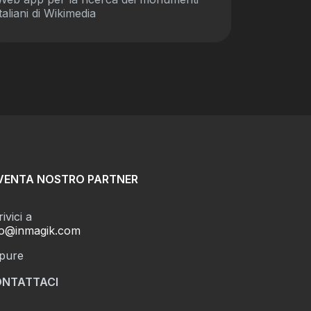
italiani di Wikimedia
VENTA NOSTRO PARTNER
ivici a
fo@inmagik.com
pure
NTATTACI