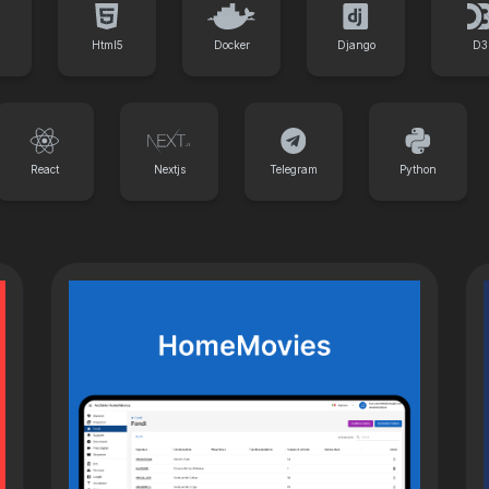
Html5
Docker
Django
D3
React
Nextjs
Telegram
Python