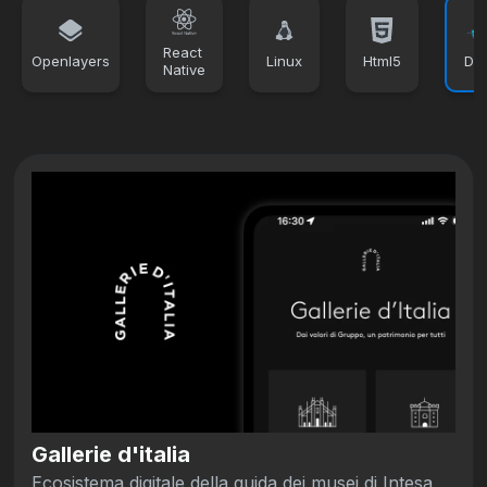
React
Openlayers
Linux
Html5
Do
Native
Gallerie d'italia
Ecosistema digitale della guida dei musei di Intesa