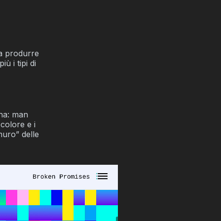
 a produrre
 i tipi di
ina: man
 colore e i
muro” delle