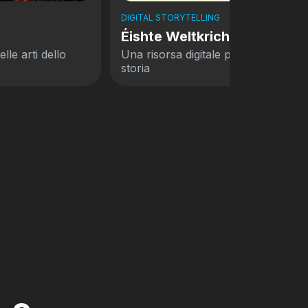
DIGITAL STORYTELLING
BGL - L’Histoire d’un siècle
mmergersi nella
Un sito per la mostra digitale “BGL 
storia di un secolo”