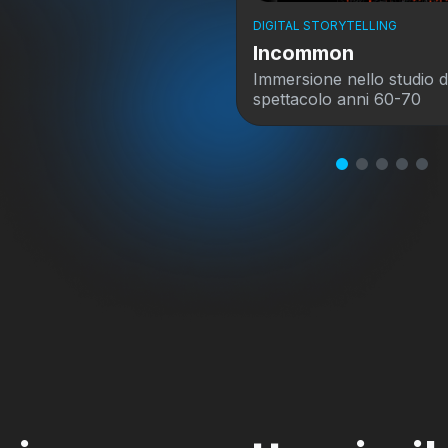
LING
DIGITAL STORYTELLING
Éishte Weltkrich
 studio delle arti dello
Una risorsa digitale per i
i 60-70
storia